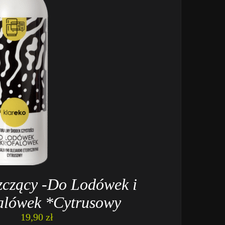
zczący -Do Lodówek i
alówek *Cytrusowy
19,90
zł