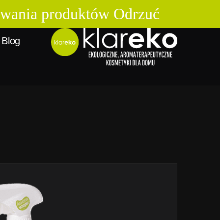
osowania produktów
Odrzuć
 Blog