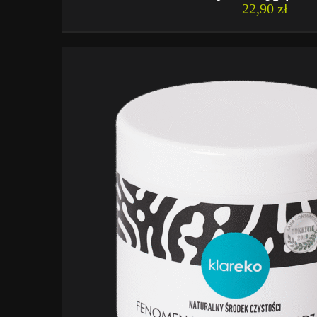
22,90
zł