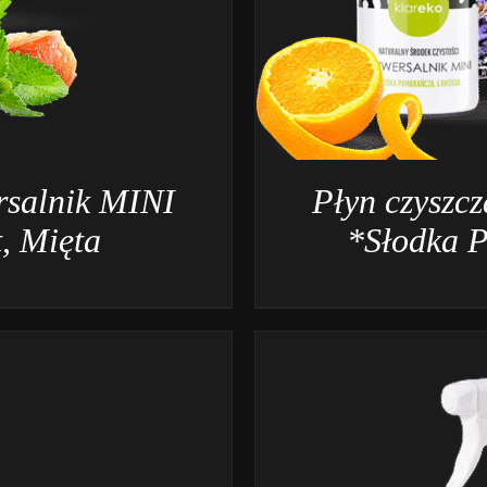
rsalnik MINI
Płyn czyszc
, Mięta
*Słodka 