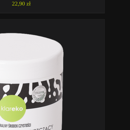
22,90
zł