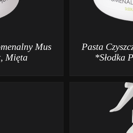
omenalny Mus
Pasta Czysz
, Mięta
*Słodka 