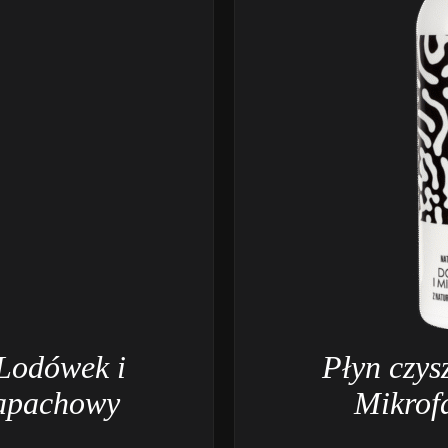
 Lodówek i
Płyn czys
zapachowy
Mikrof