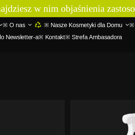
znajdziesz w nim objaśnienia zast
※ O nas
※ Nasze Kosmetyki dla Domu
※
do Newsletter-a
※ Kontakt
※ Strefa Ambasadora