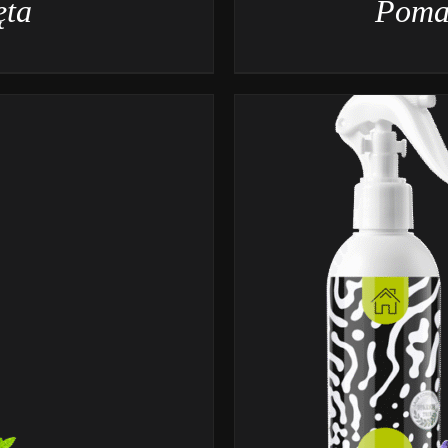
ęta
Poma