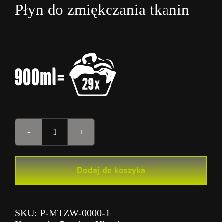
Płyn do zmiękczania tkanin
Ilość
Płyn
do
Dodaj do koszyka
Płukania
–
Milusie
Tkaniny
SKU:
P-MTZW-0000-1
*W