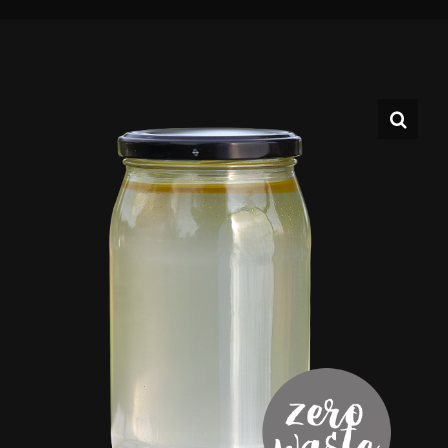
※ Blog
※ Katalog
※ FAQ
※ Zaloguj ※ Zapisz się do
Newsletter-a
※ Kontakt
※ Strefa Ambasadora